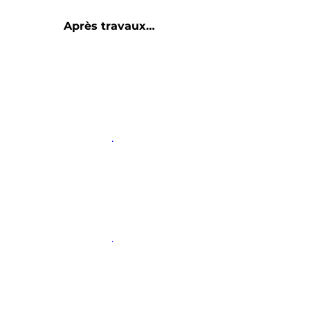
Après travaux… 
 .
 .