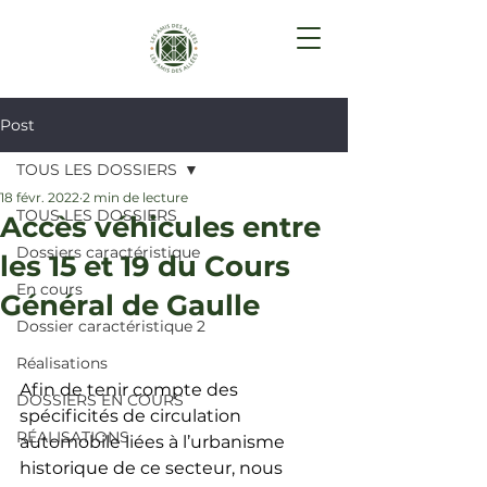
Post
TOUS LES DOSSIERS
18 févr. 2022
2 min de lecture
TOUS LES DOSSIERS
Accès véhicules entre
Dossiers caractéristique
les 15 et 19 du Cours
En cours
Général de Gaulle
Dossier caractéristique 2
Réalisations
Afin de tenir compte des 
DOSSIERS EN COURS
spécificités de circulation 
RÉALISATIONS
automobile liées à l’urbanisme 
historique de ce secteur, nous 