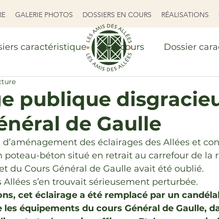
RE
GALERIE PHOTOS
DOSSIERS EN COURS
RÉALISATIONS
iers caractéristique
En cours
Dossier cara
cture
RS EN COURS
RÉALISATIONS
ge publique disgracie
énéral de Gaulle
 d’aménagement des éclairages des Allées et contre
n poteau-béton situé en retrait au carrefour de la 
t du Cours Général de Gaulle avait été oublié.
 Allées s’en trouvait sérieusement perturbée.
ons, cet éclairage a été remplacé par un candé
 les équipements du cours Général de Gaulle, d