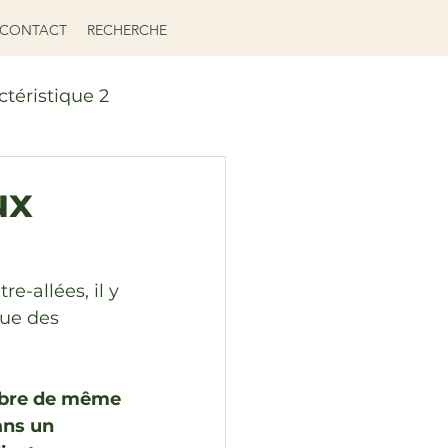
CONTACT
RECHERCHE
ctéristique 2
ux
-allées, il y 
rue des 
labre de même 
ans un 