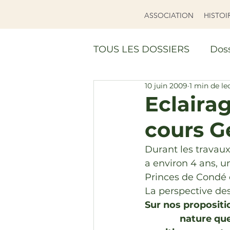
ASSOCIATION
HISTOI
TOUS LES DOSSIERS
Doss
10 juin 2009
1 min de le
Réalisations
DOSSIE
Eclaira
cours G
Durant les travaux
a environ 4 ans, u
Princes de Condé e
La perspective des
Sur nos propositi
nature que