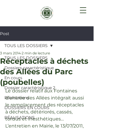
Post
TOUS LES DOSSIERS
3 mars 2014
2 min de lecture
TOUS LES DOSSIERS
Réceptacles à déchets
Dossiers caractéristique
des Allées du Parc
En cours
(poubelles)
Dossier caractéristique 2
Le dossier relatif aux Fontaines 
Réalisations
d’entrée des Allées intégrait aussi 
le remplacement des réceptacles 
DOSSIERS EN COURS
à déchets, détériorés, cassés, 
RÉALISATIONS
tordus et inesthétiques…
L’entretien en Mairie, le 13/07/2011, 