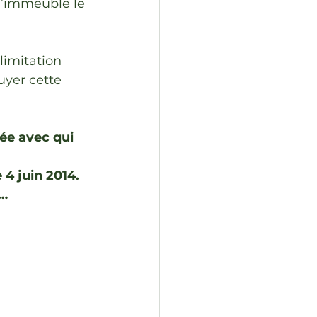
l’immeuble le 
limitation 
uyer cette 
née avec qui
 4 juin 2014.
e…