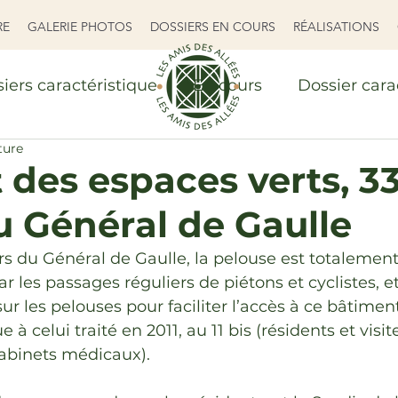
RE
GALERIE PHOTOS
DOSSIERS EN COURS
RÉALISATIONS
iers caractéristique
En cours
Dossier cara
ture
RS EN COURS
RÉALISATIONS
 des espaces verts, 3
u Général de Gaulle
rs du Général de Gaulle, la pelouse est totalement
r les passages réguliers de piétons et cyclistes, et
ur les pelouses pour faciliter l’accès à ce bâtiment
e à celui traité en 2011, au 11 bis (résidents et visi
abinets médicaux).