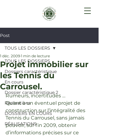
Post
TOUS LES DOSSIERS
1 déc. 2009
1 min de lecture
TOUS LES DOSSIERS
Projet immobilier sur
Dossiers caractéristique
les Tennis du
En cours
Carrousel.
Dossier caractéristique 2
Rumeurs, incertitudes …
Réalisations
Quant à un éventuel projet de 
construction sur l’intégralité des 
DOSSIERS EN COURS
Tennis du Carrousel, sans jamais 
RÉALISATIONS
pouvoir, sur fin 2009, obtenir 
d’informations précises sur ce 