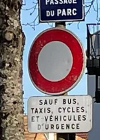
charme séduit les visiteurs, en principe…
Cependant, aujourd’hui, le positionnement du
manège, les commerces ambulants, les
poubelles, l’affichage sur les grilles ont
envahi l’entrée du Parc et en ont fait un
véritable « bazar » qui en dégrade l’élégance
naturelle : Outre le manège (positionné
devant l'entrée), la cabane "Les Churros"
(adossée aux g