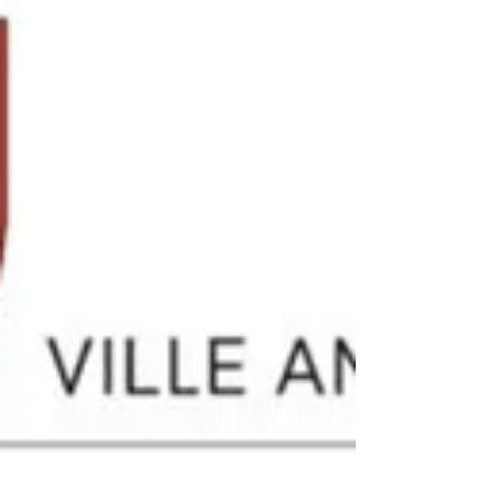
Dijon !
Constats Ce passage est interdit à la
circulation dans les deux sens, sauf pour les
bus, taxis, cycles et les véhicules d’urgence. 5
infractions par heure en moyenne et très
souvent à très vive allure, augmentant le
risque d'accident corporel sur cette voie
interdite à la circulation des voitures Les
contrôles de la police municipale sont rares
et les automobilistes ont pris l’habitude
d’emprunter ce passage pour éviter les feux
de la rue de Longvic Le « Passage du Parc »
est