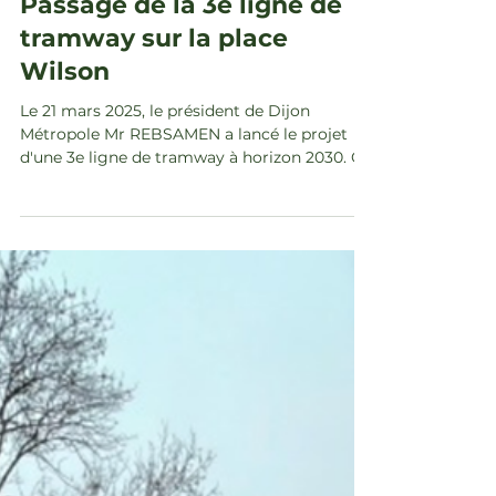
16 nov. 2025
Passage de la 3e ligne de
tramway sur la place
Wilson
Le 21 mars 2025, le président de Dijon
Métropole Mr REBSAMEN a lancé le projet
d'une 3e ligne de tramway à horizon 2030. Ce
projet prévoit le passage de la 3e ligne de
tramway place Wilson, en secteur classé.
D'après les informations qui nous ont été
communiquées, nous considérons que ce
projet pose 2 problématiques majeures pour
le secteur des Allées du Parc : le
positionnement de la station Wilson-Carnot :
même si ce n'est pas l'option retenue
aujourd'hui dans le projet, no