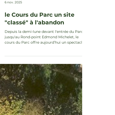
6 nov. 2025
le Cours du Parc un site
"classé" à l'abandon
Depuis la demi-lune devant l'entrée du Parc
jusqu'au Rond-point Edmond Michelet, le
cours du Parc offre aujourd’hui un spectacle
de désolation aux milliers de promeneurs qui
arpentent le site toutes les semaines: Les
caniveaux ne sont plus nettoyés et sont
inopérationnels; A quelques exceptions près,
les passages sablonneux sont envahis par les
herbes; A l’inverse, certaines pelouses n'ont
plus d'herbe et deviennent boueuse; Les
formes géométriques (des pelouses