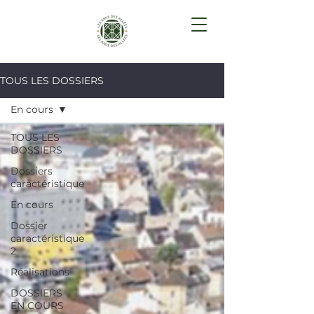
TOUS LES DOSSIERS
En cours
TOUS LES
DOSSIERS
Dossiers
caractéristique
En cours
Dossier
caractéristique
2
Réalisations
DOSSIERS
EN COURS