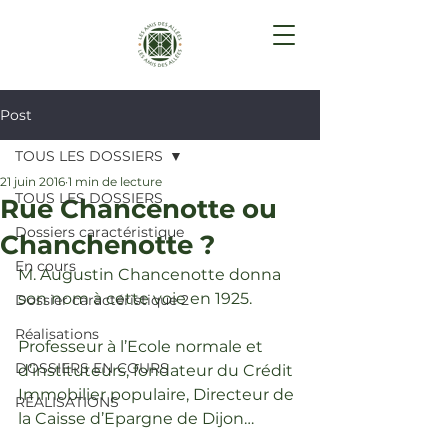
Post
TOUS LES DOSSIERS
21 juin 2016
1 min de lecture
TOUS LES DOSSIERS
Rue Chancenotte ou
Dossiers caractéristique
Chanchenotte ?
En cours
M. Augustin Chancenotte donna 
son nom à cette voie en 1925.
Dossier caractéristique 2
Réalisations
Professeur à l’Ecole normale et 
DOSSIERS EN COURS
d’instituteurs, fondateur du Crédit 
Immobilier populaire, Directeur de 
RÉALISATIONS
la Caisse d’Epargne de Dijon…